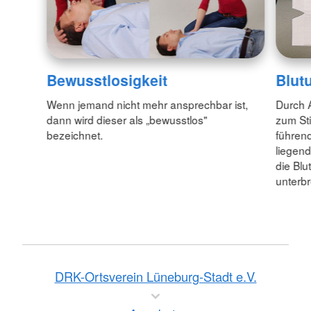
Bewusstlosigkeit
Blut
Wenn jemand nicht mehr ansprechbar ist,
Durch 
dann wird dieser als „bewusstlos"
zum Sti
bezeichnet.
führend
liegend
die Blu
unterb
DRK-Ortsverein Lüneburg-Stadt e.V.