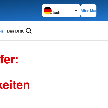
Sprache wechseln zu
Alles klar
en
Das DRK
fer:
eiten