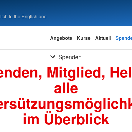
tch to the English one
Angebote
Kurse
Aktuell
Spend
Spenden
nden, Mitglied, Hel
alle
ersützungsmöglichk
im Überblick