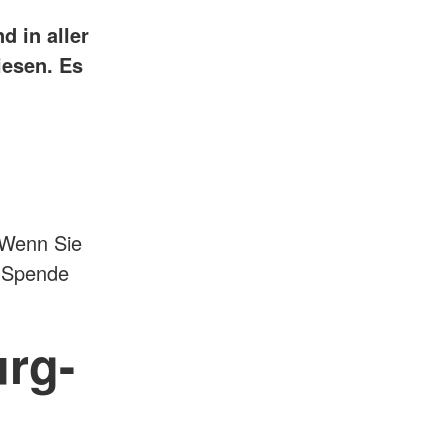
d in aller
iesen. Es
 Wenn Sie
e Spende
rg-