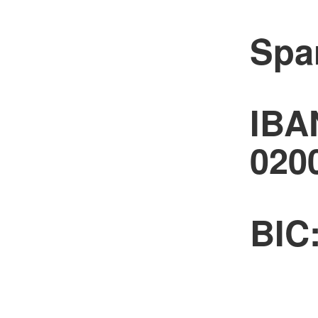
Spa
IBA
020
BIC