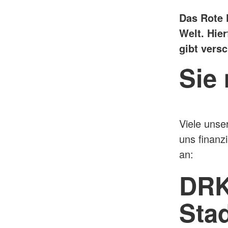
Das Rote K
Welt. Hie
gibt vers
Sie
Viele unse
uns finanz
an:
DRK
Stad