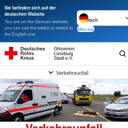
Sie befinden sich auf der
Sprache wechseln zu
deutschen Website
You are on the German website,
you can use the switch to switch to
Alles klar
the English one
Ortsverein
Lüneburg
Stadt e.V.
Verkehrsunfall
Verkehrsunfall