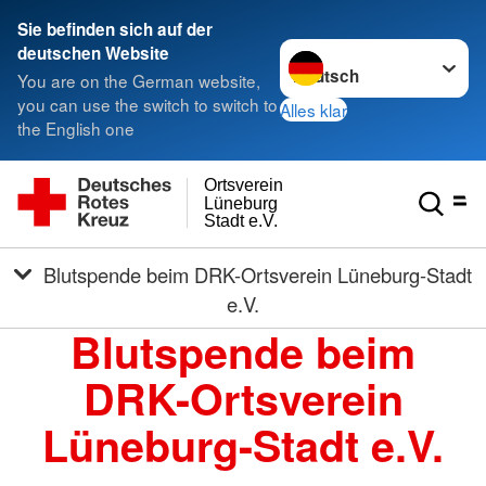
Sie befinden sich auf der
Sprache wechseln zu
deutschen Website
You are on the German website,
you can use the switch to switch to
Alles klar
the English one
Ortsverein
Lüneburg
Stadt e.V.
Blutspende beim DRK-Ortsverein Lüneburg-Stadt
e.V.
Blutspende beim
DRK-Ortsverein
Lüneburg-Stadt e.V.