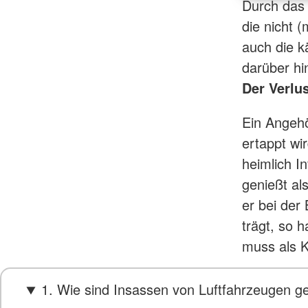
Durch das 
die nicht 
auch die k
darüber hi
Der Verlu
Ein Angehör
ertappt wi
heimlich I
genießt al
er bei der
trägt, so 
muss als K
1. Wie sind Insassen von Luftfahrzeugen g