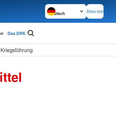
Sprache wechseln zu
Alles klar
en
Das DRK
 Kriegsführung
ttel