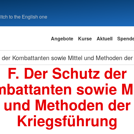
tch to the English one
Angebote
Kurse
Aktuell
Spend
 der Kombattanten sowie Mittel und Methoden der
F. Der Schutz der
battanten sowie Mi
und Methoden der
Kriegsführung