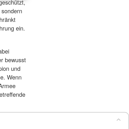
geschützt,
, sondern
hränkt
hrung ein.
abei
er bewusst
pion und
ene. Wenn
 Armee
etreffende