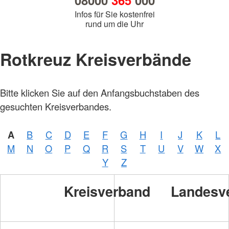
08000
365
000
Infos für Sie kostenfrei
rund um die Uhr
Rotkreuz Kreisverbände
Bitte klicken Sie auf den Anfangsbuchstaben des
gesuchten Kreisverbandes.
A
B
C
D
E
F
G
H
I
J
K
L
M
N
O
P
Q
R
S
T
U
V
W
X
Y
Z
Kreisverband
Landesv