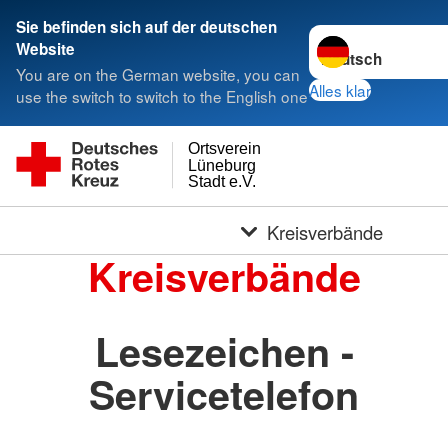
Sie befinden sich auf der deutschen
Sprache wechseln 
Website
You are on the German website, you can
Alles klar
use the switch to switch to the English one
Ortsverein
Lüneburg
Stadt e.V.
Kreisverbände
Kreisverbände
Lesezeichen -
Servicetelefon