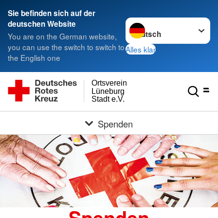
Sie befinden sich auf der
Sprache wechseln zu
deutschen Website
You are on the German website,
you can use the switch to switch to
Alles klar
the English one
Ortsverein
Lüneburg
Stadt e.V.
Spenden
Spenden