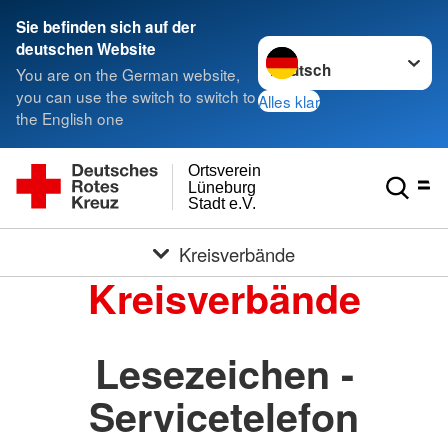
Sie befinden sich auf der
Sprache wechseln zu
deutschen Website
You are on the German website,
you can use the switch to switch to
Alles klar
the English one
Ortsverein
Lüneburg
Stadt e.V.
Kreisverbände
Kreisverbände
Lesezeichen -
Servicetelefon