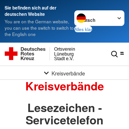
Sie befinden sich auf der
Sprache wechseln zu
deutschen Website
You are on the German website,
you can use the switch to switch to
Alles klar
the English one
Ortsverein
Lüneburg
Stadt e.V.
Kreisverbände
Kreisverbände
Lesezeichen -
Servicetelefon