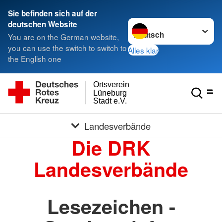
Sie befinden sich auf der
Sprache wechseln zu
deutschen Website
You are on the German website,
you can use the switch to switch to
Alles klar
the English one
Ortsverein
Lüneburg
Stadt e.V.
Landesverbände
Die DRK
Landesverbände
Lesezeichen -