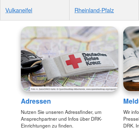
Vulkaneifel
Rheinland-Pfalz
Adressen
Meld
Nutzen Sie unseren Adressfinder, um
Wir inf
Ansprechpartner und Infos über DRK-
Pressei
Einrichtungen zu finden.
DRK. In