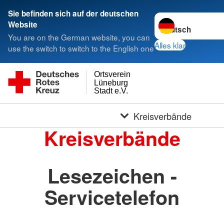
Sie befinden sich auf der deutschen
Sprache wechseln 
Website
You are on the German website, you can
Alles klar
use the switch to switch to the English one
Ortsverein
Lüneburg
Stadt e.V.
Kreisverbände
Kreisverbände
Lesezeichen -
Servicetelefon