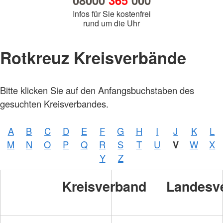
08000
365
000
Infos für Sie kostenfrei
rund um die Uhr
Rotkreuz Kreisverbände
Bitte klicken Sie auf den Anfangsbuchstaben des
gesuchten Kreisverbandes.
A
B
C
D
E
F
G
H
I
J
K
L
M
N
O
P
Q
R
S
T
U
V
W
X
Y
Z
Kreisverband
Landesv