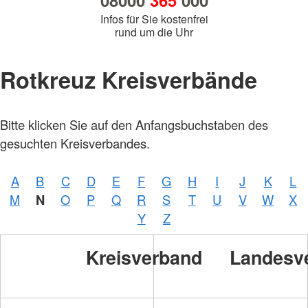
08000
365
000
Infos für Sie kostenfrei
rund um die Uhr
Rotkreuz Kreisverbände
Bitte klicken Sie auf den Anfangsbuchstaben des
gesuchten Kreisverbandes.
A
B
C
D
E
F
G
H
I
J
K
L
M
N
O
P
Q
R
S
T
U
V
W
X
Y
Z
Kreisverband
Landesv