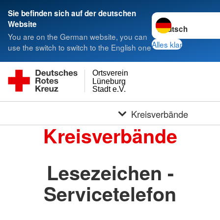
Sie befinden sich auf der deutschen
Sprache wechseln 
Website
You are on the German website, you can
Alles klar
use the switch to switch to the English one
Ortsverein
Lüneburg
Stadt e.V.
Kreisverbände
Kreisverbände
Lesezeichen -
Servicetelefon