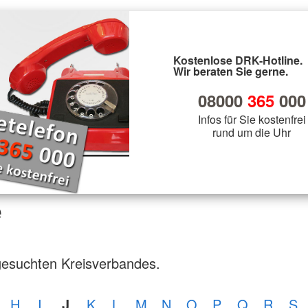
Kostenlose DRK-Hotline.
Wir beraten Sie gerne.
08000
365
000
Infos für Sie kostenfrei
rund um die Uhr
e
gesuchten Kreisverbandes.
H
I
J
K
L
M
N
O
P
Q
R
S