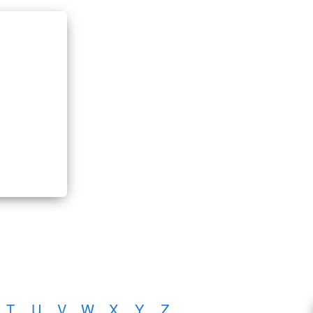
T
U
V
W
X
Y
Z