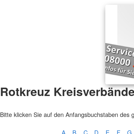
Rotkreuz Kreisverbänd
Bitte klicken Sie auf den Anfangsbuchstaben des 
A
B
C
D
E
F
G