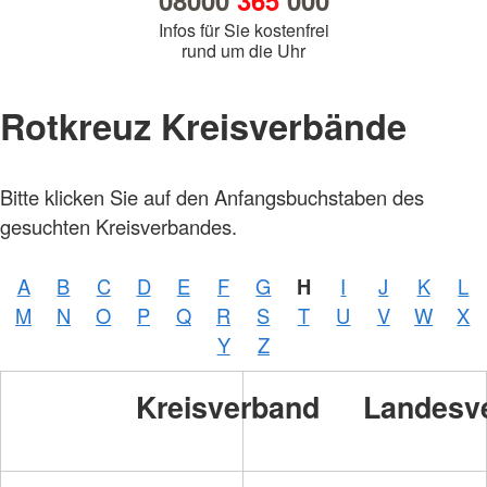
08000
365
000
Infos für Sie kostenfrei
rund um die Uhr
Rotkreuz Kreisverbände
Bitte klicken Sie auf den Anfangsbuchstaben des
gesuchten Kreisverbandes.
A
B
C
D
E
F
G
H
I
J
K
L
M
N
O
P
Q
R
S
T
U
V
W
X
Y
Z
Kreisverband
Landesv