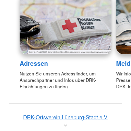
Adressen
Meld
Nutzen Sie unseren Adressfinder, um
Wir inf
Ansprechpartner und Infos über DRK-
Pressei
Einrichtungen zu finden.
DRK. In
DRK-Ortsverein Lüneburg-Stadt e.V.