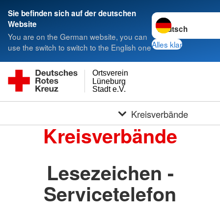
Sie befinden sich auf der deutschen
Sprache wechseln 
Website
You are on the German website, you can
Alles klar
use the switch to switch to the English one
Ortsverein
Lüneburg
Stadt e.V.
Kreisverbände
Kreisverbände
Lesezeichen -
Servicetelefon