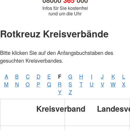
08000
365
000
Infos für Sie kostenfrei
rund um die Uhr
Rotkreuz Kreisverbände
Bitte klicken Sie auf den Anfangsbuchstaben des
gesuchten Kreisverbandes.
A
B
C
D
E
F
G
H
I
J
K
L
M
N
O
P
Q
R
S
T
U
V
W
X
Y
Z
Kreisverband
Landesv