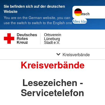
Sie befinden sich auf der deutschen
Sprache wechseln 
Website
You are on the German website, you can
Alles klar
use the switch to switch to the English one
Ortsverein
Lüneburg
Stadt e.V.
Kreisverbände
Kreisverbände
Lesezeichen -
Servicetelefon